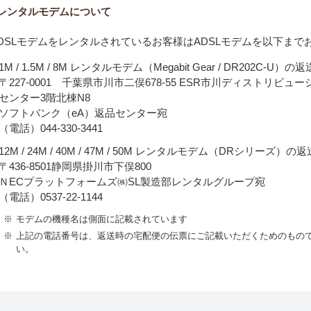
レンタルモデムについて
DSLモデムをレンタルされているお客様はADSLモデムを以下まで
1M / 1.5M / 8M レンタルモデム（Megabit Gear / DR202C-U）の
〒227-0001 千葉県市川市二俣678-55 ESR市川ディストリビュ
センター3階北棟N8
ソフトバンク（eA）返品センター宛
（電話）044-330-3441
12M / 24M / 40M / 47M / 50M レンタルモデム（DRシリーズ）の
〒436-8501静岡県掛川市下俣800
ＮECプラットフォームズ㈱SL製造部レンタルグループ宛
（電話）0537-22-1144
※
モデムの機種名は側面に記載されています
※
上記の電話番号は、返送時の宅配便の伝票にご記載いただくためのもの
い。