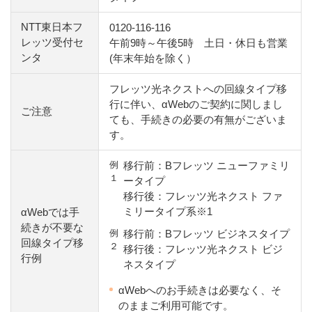
NTT東日本フ
0120-116-116
レッツ受付セ
午前9時～午後5時 土日・休日も営業
ンタ
(年末年始を除く）
フレッツ光ネクストへの回線タイプ移
行に伴い、αWebのご契約に関しまし
ご注意
ても、手続きの必要の有無がございま
す。
例
移行前：Bフレッツ ニューファミリ
１
ータイプ
移行後：フレッツ光ネクスト ファ
ミリータイプ系※1
αWebでは手
続きが不要な
例
移行前：Bフレッツ ビジネスタイプ
回線タイプ移
２
移行後：フレッツ光ネクスト ビジ
行例
ネスタイプ
αWebへのお手続きは必要なく、そ
のままご利用可能です。